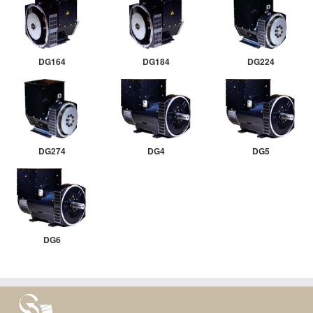
DG164
DG184
DG224
DG274
DG4
DG5
DG6