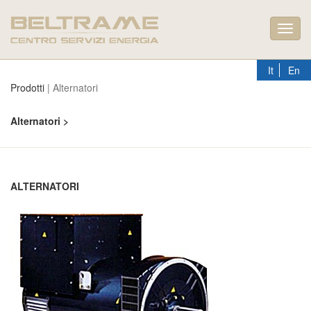
Toggl
navig
It
En
Prodotti
| Alternatori
Alternatori >
ALTERNATORI